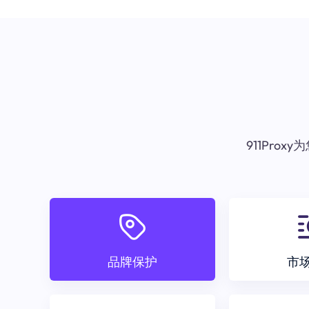
911Pr
品牌保护
市