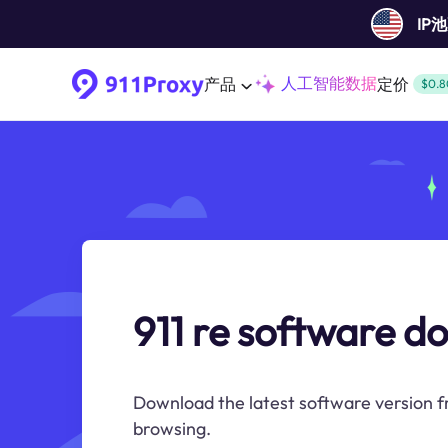
IP
人工智能数据
产品
定价
$0.8
911 re software 
Download the latest software version fr
browsing.