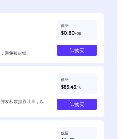
低至:
$0.80
/GB
购买
数据，避免被封锁。
低至:
$85.43
/天
整并发和数据吞吐量，以
购买
低至: