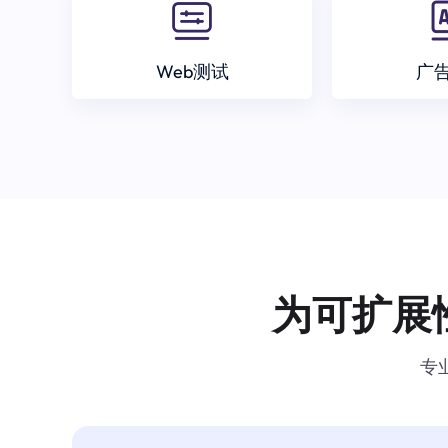
Web测试
广
为可扩展
专