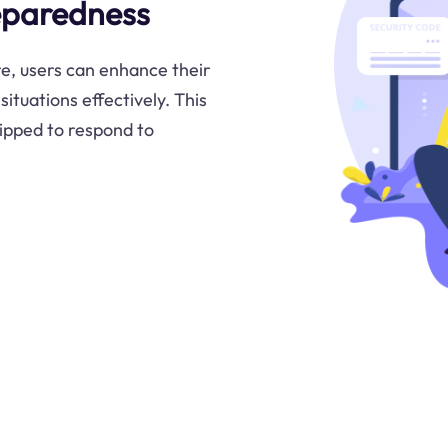
eparedness
e, users can enhance their
situations effectively. This
ipped to respond to