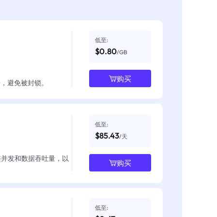
低至:
$0.80
/GB
购买
数据，避免被封锁。
低至:
$85.43
/天
整并发和数据吞吐量，以
购买
低至: