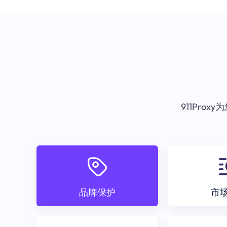
911Pr
品牌保护
市