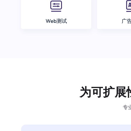
Web测试
广
为可扩展
专