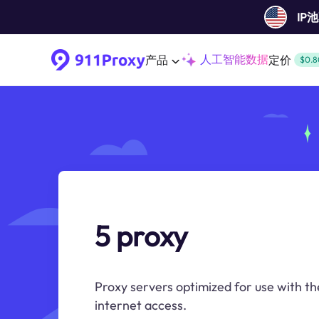
IP
人工智能数据
产品
定价
$0.8
5 proxy
Proxy servers optimized for use with t
internet access.