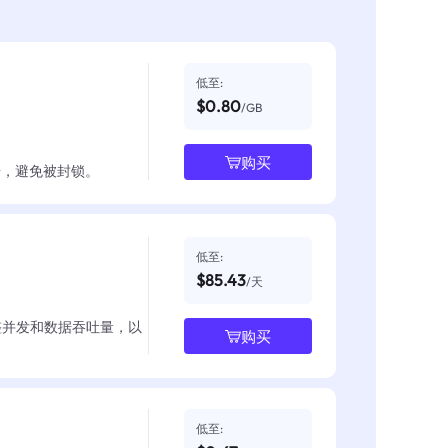
低至:
$0.80
/GB
购买
数据，避免被封锁。
低至:
$85.43
/天
整并发和数据吞吐量，以
购买
低至: