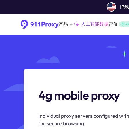
IP
人工智能数据
产品
定价
$0.8
4g mobile proxy
Individual proxy servers configured wi
for secure browsing.