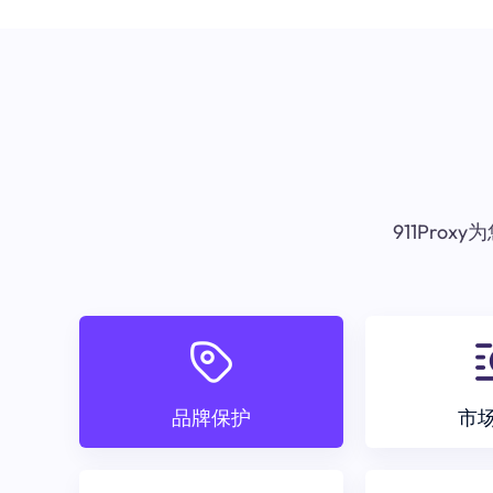
911Pr
品牌保护
市