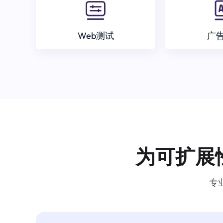
Web测试
广
为可扩展
专