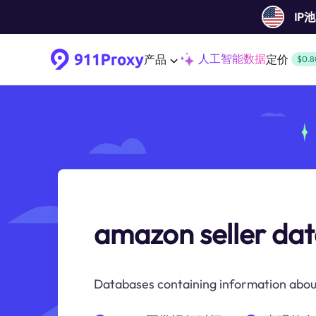
IP
人工智能数据
产品
定价
$0.8
amazon seller da
Databases containing information abou