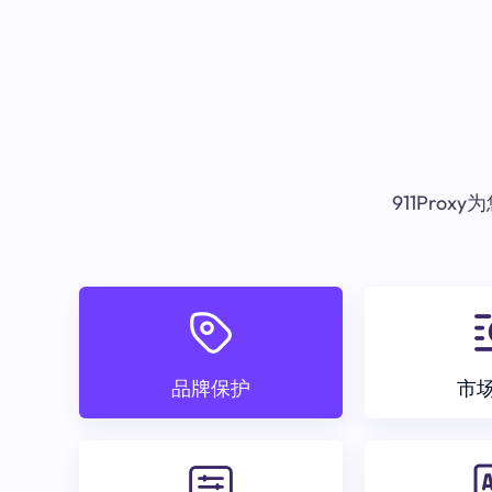
911Pr
品牌保护
市