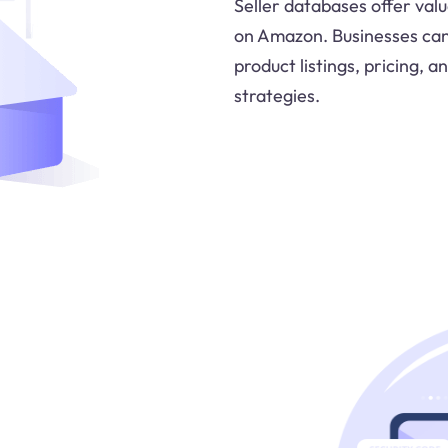
Seller databases offer valu
on Amazon. Businesses can 
product listings, pricing,
strategies.