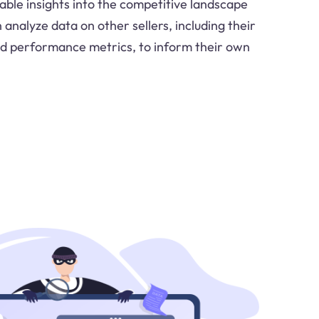
able insights into the competitive landscape
analyze data on other sellers, including their
 and performance metrics, to inform their own