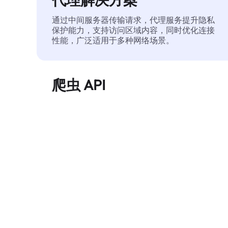
通过中间服务器传输请求，代理服务提升隐私
保护能力，支持访问区域内容，同时优化连接
性能，广泛适用于多种网络场景。
爬虫 API
自动化执行大规模网页数据提取，稳定输出干
净、结构化的数据，有效减少访问中断和阻止
风险。