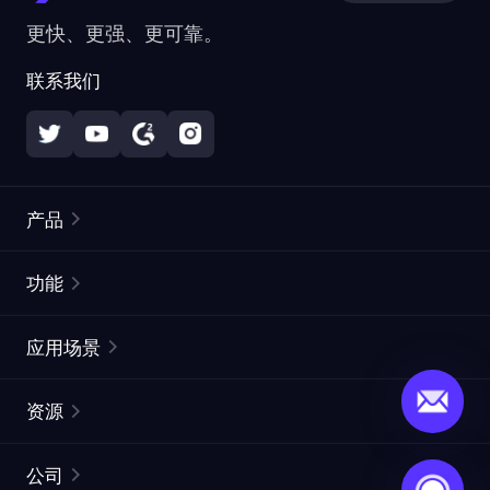
更快、更强、更可靠。
联系我们
产品
住宅代理
热门
功能
无限住宅代理
免费代理列表
应用场景
静态住宅代理
代理检测工具
静态数据中心代理
品牌保护
ISP代理
资源
长效 ISP 代理
市场网页测试
CroxyProxy
文档
市场研究
网页抓取 API
免费试用
公司