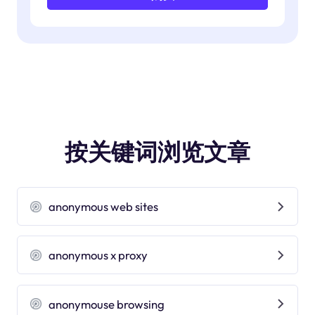
按关键词浏览文章
anonymous web sites
anonymous x proxy
anonymouse browsing