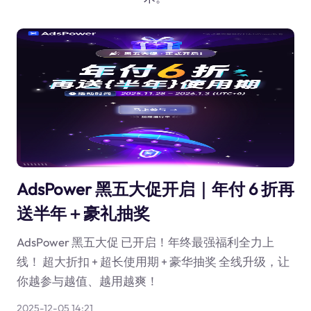
AdsPower 黑五大促开启｜年付 6 折再
送半年＋豪礼抽奖
AdsPower 黑五大促 已开启！年终最强福利全力上
线！ 超大折扣 + 超长使用期 + 豪华抽奖 全线升级，让
你越参与越值、越用越爽！
2025-12-05 14:21