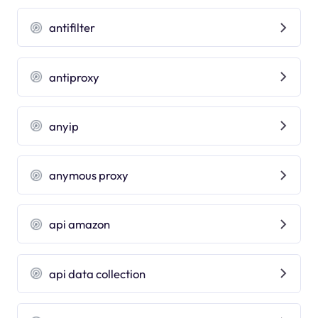
antifilter
antiproxy
anyip
anymous proxy
api amazon
api data collection