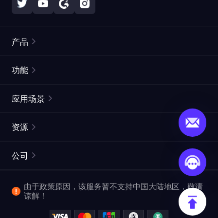
产品
住宅代理
热门
功能
无限住宅代理
免费代理列表
应用场景
静态住宅代理
代理检测工具
静态数据中心代理
品牌保护
ISP代理
资源
长效 ISP 代理
市场网页测试
CroxyProxy
文档
市场研究
网页抓取 API
免费试用
公司
ProxySite
用户指南
广告验证
SERP API
推广返利
常见问题解答
由于政策原因，该服务暂不支持中国大陆地区，敬请
爬行和索引
视频下载 API
企业服务
谅解！
位置
查看全部使用场景
反洗钱合规计划