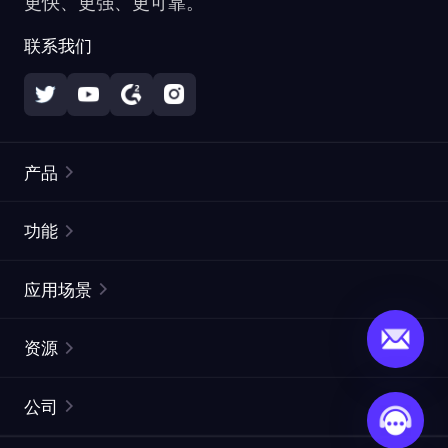
更快、更强、更可靠。
联系我们
产品
住宅代理
热门
功能
无限住宅代理
免费代理列表
应用场景
静态住宅代理
代理检测工具
静态数据中心代理
品牌保护
ISP代理
资源
长效 ISP 代理
市场网页测试
CroxyProxy
文档
市场研究
网页抓取 API
免费试用
公司
ProxySite
用户指南
广告验证
SERP API
推广返利