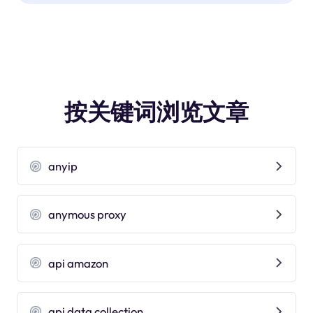
按关键词浏览文章
anyip
anymous proxy
api amazon
api data collection