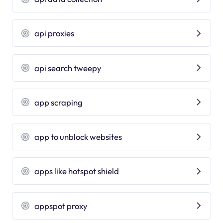
api proxies
api search tweepy
app scraping
app to unblock websites
apps like hotspot shield
appspot proxy