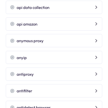
api data collection
api amazon
anymous proxy
anyip
antiproxy
antifilter
antidetect browser