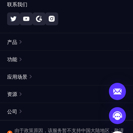
联系我们
产品
住宅代理
热门
功能
无限住宅代理
免费代理列表
应用场景
静态住宅代理
代理检测工具
静态数据中心代理
品牌保护
ISP代理
资源
长效 ISP 代理
市场网页测试
CroxyProxy
文档
市场研究
网页抓取 API
免费试用
公司
ProxySite
用户指南
广告验证
SERP API
推广返利
常见问题解答
由于政策原因，该服务暂不支持中国大陆地区，敬请