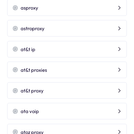
asproxy
astroproxy
at&t ip
at&t proxies
at&t proxy
ata voip
atoz proxy