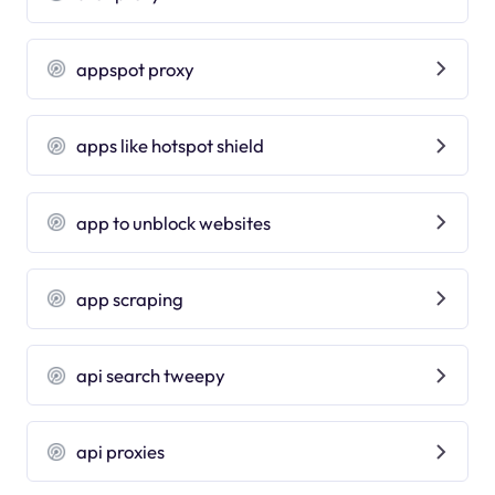
appspot proxy
apps like hotspot shield
app to unblock websites
app scraping
api search tweepy
api proxies