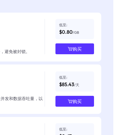
低至:
$0.80
/GB
购买
数据，避免被封锁。
低至:
$85.43
/天
整并发和数据吞吐量，以
购买
低至: