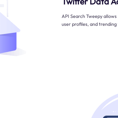
Twitter Data A
API Search Tweepy allows u
user profiles, and trending