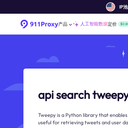
IP
人工智能数据
产品
定价
$0.8
api search tweep
Tweepy is a Python library that enables 
useful for retrieving tweets and user da