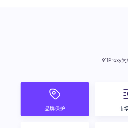
911Pr
品牌保护
市