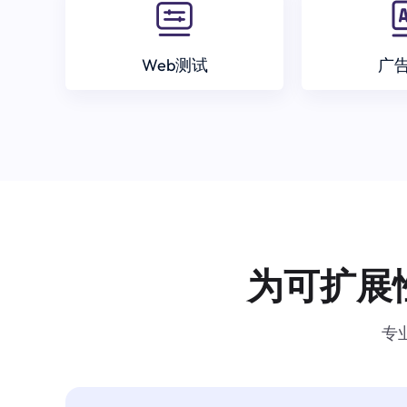
Web测试
广
为可扩展
专