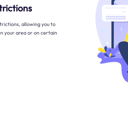
rictions
rictions, allowing you to
in your area or on certain