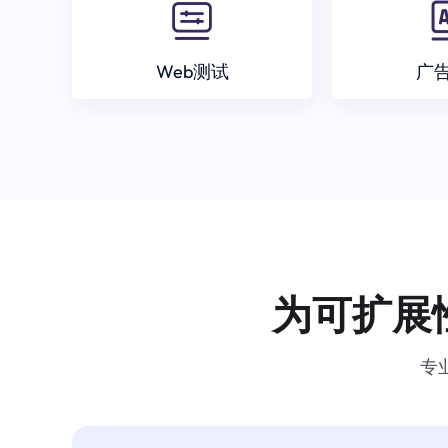
Web测试
广
为可扩展
专