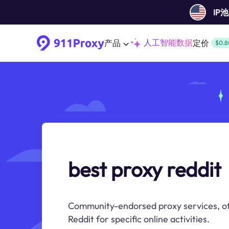
IP
人工智能数据
产品
定价
$0.8
best proxy reddit
Community-endorsed proxy services, of
Reddit for specific online activities.