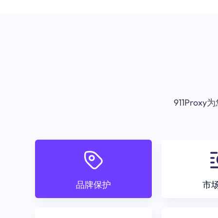
911Pr
品牌保护
市