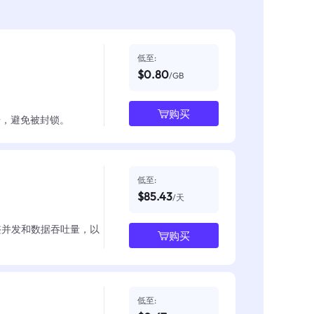
低至:
$0.80
/GB
购买
数据，避免被封锁。
低至:
$85.43
/天
整并发和数据吞吐量，以
购买
低至: