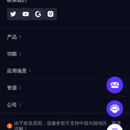
产品
住宅代理
热门
功能
无限住宅代理
免费代理列表
应用场景
静态住宅代理
代理检测工具
静态数据中心代理
品牌保护
ISP代理
资源
长效 ISP 代理
市场网页测试
CroxyProxy
文档
市场研究
网页抓取 API
免费试用
公司
ProxySite
用户指南
广告验证
SERP API
推广返利
常见问题解答
由于政策原因，该服务暂不支持中国大陆地区，敬请
爬行和索引
视频下载 API
企业服务
谅解！