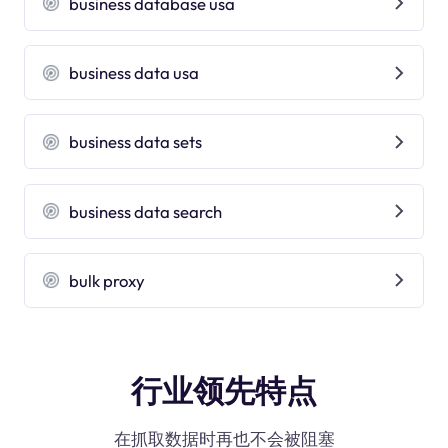
business database usa
business data usa
business data sets
business data search
bulk proxy
行业领先特点
在抓取数据时再也不会被阻塞