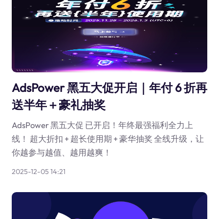
AdsPower 黑五大促开启｜年付 6 折再
送半年＋豪礼抽奖
AdsPower 黑五大促 已开启！年终最强福利全力上
线！ 超大折扣 + 超长使用期 + 豪华抽奖 全线升级，让
你越参与越值、越用越爽！
2025-12-05 14:21