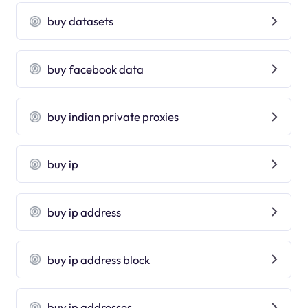
buy datasets
buy facebook data
buy indian private proxies
buy ip
buy ip address
buy ip address block
buy ip addresses