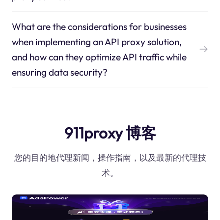
What are the considerations for businesses
when implementing an API proxy solution,
and how can they optimize API traffic while
ensuring data security?
911proxy 博客
您的目的地代理新闻，操作指南，以及最新的代理技
术。