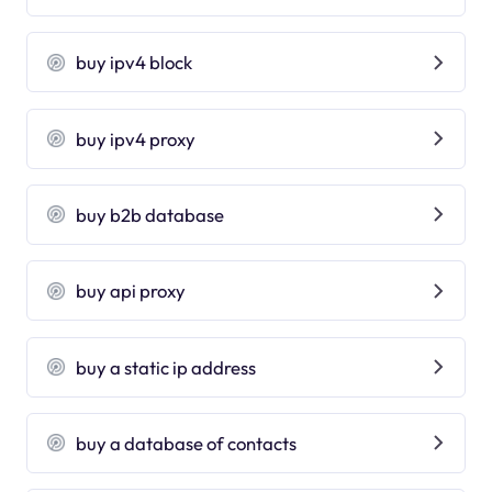
buy ipv4 block
buy ipv4 proxy
buy b2b database
buy api proxy
buy a static ip address
buy a database of contacts