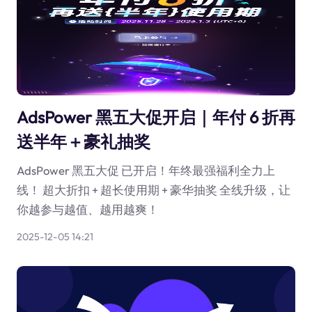
AdsPower 黑五大促开启｜年付 6 折再
送半年＋豪礼抽奖
AdsPower 黑五大促 已开启！年终最强福利全力上
线！ 超大折扣 + 超长使用期 + 豪华抽奖 全线升级，让
你越参与越值、越用越爽！
2025-12-05 14:21