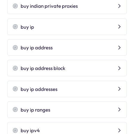
buy indian private proxies
buy ip
buy ip address
buy ip address block
buy ip addresses
buy ip ranges
buy ipv4