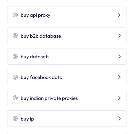
buy api proxy
buy b2b database
buy datasets
buy facebook data
buy indian private proxies
buy ip