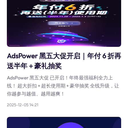
AdsPower 黑五大促开启｜年付 6 折再
送半年＋豪礼抽奖
AdsPower 黑五大促 已开启！年终最强福利全力上
线！ 超大折扣 + 超长使用期 + 豪华抽奖 全线升级，让
你越参与越值、越用越爽！
2025-12-05 14:21