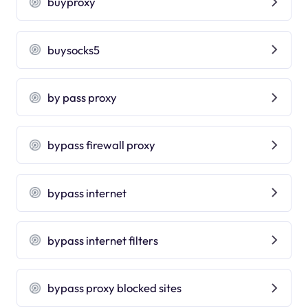
buyproxy
buysocks5
by pass proxy
bypass firewall proxy
bypass internet
bypass internet filters
bypass proxy blocked sites