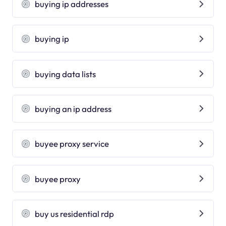
buying ip addresses
buying ip
buying data lists
buying an ip address
buyee proxy service
buyee proxy
buy us residential rdp