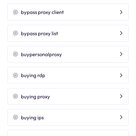
bypass proxy client
bypass proxy list
buypersonalproxy
buying rdp
buying proxy
buying ips