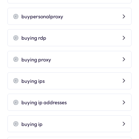
buypersonalproxy
buying rdp
buying proxy
buying ips
buying ip addresses
buying ip