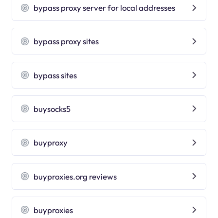
bypass proxy server for local addresses
bypass proxy sites
bypass sites
buysocks5
buyproxy
buyproxies.org reviews
buyproxies