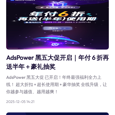
AdsPower 黑五大促开启｜年付 6 折再
送半年＋豪礼抽奖
AdsPower 黑五大促 已开启！年终最强福利全力上
线！ 超大折扣 + 超长使用期 + 豪华抽奖 全线升级，让
你越参与越值、越用越爽！
2025-12-05 14:21