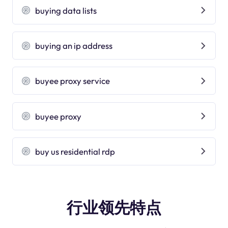
buying data lists
buying an ip address
buyee proxy service
buyee proxy
buy us residential rdp
行业领先特点