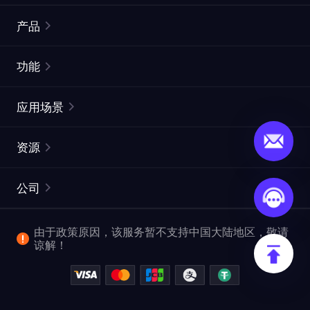
产品
住宅代理
热门
功能
无限住宅代理
免费代理列表
应用场景
静态住宅代理
代理检测工具
静态数据中心代理
品牌保护
ISP代理
资源
长效 ISP 代理
市场网页测试
CroxyProxy
文档
市场研究
网页抓取 API
免费试用
公司
ProxySite
用户指南
广告验证
SERP API
推广返利
常见问题解答
由于政策原因，该服务暂不支持中国大陆地区，敬请
爬行和索引
视频下载 API
企业服务
谅解！
位置
查看全部使用场景
反洗钱合规计划
博客
退款政策