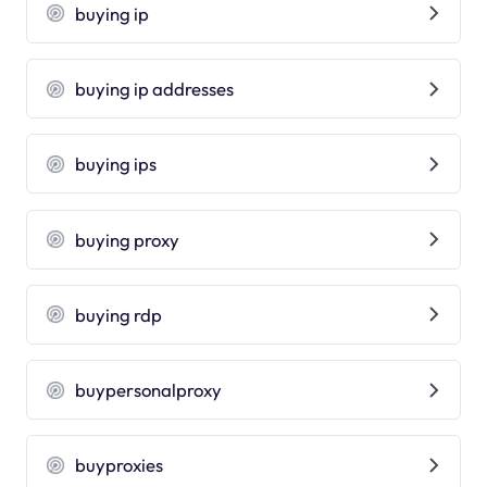
buying ip
buying ip addresses
buying ips
buying proxy
buying rdp
buypersonalproxy
buyproxies