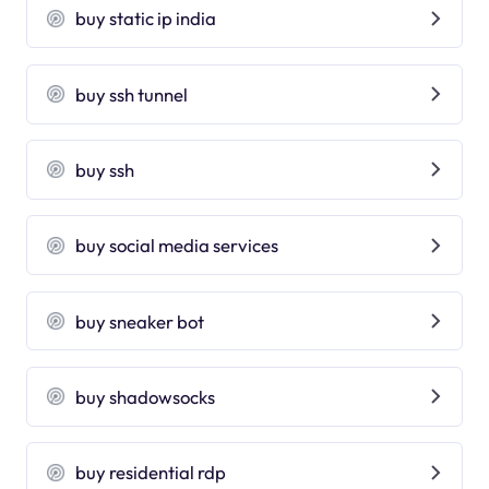
buy static ip india
buy ssh tunnel
buy ssh
buy social media services
buy sneaker bot
buy shadowsocks
buy residential rdp