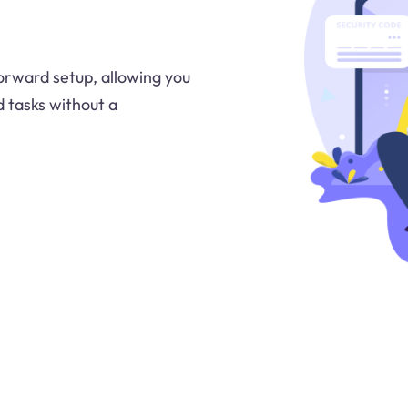
forward setup, allowing you
d tasks without a