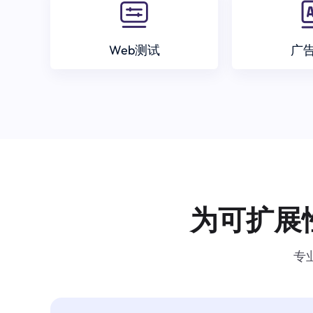
Web测试
广
为可扩展
专