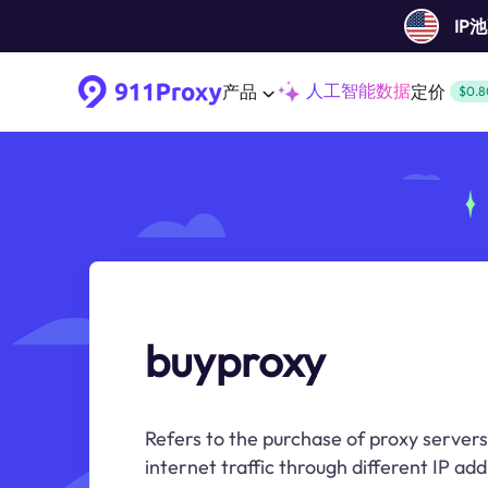
IP
人工智能数据
产品
定价
$0.8
buyproxy
Refers to the purchase of proxy servers 
internet traffic through different IP ad