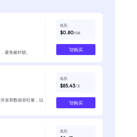
低至:
$0.80
/GB
购买
数据，避免被封锁。
低至:
$85.43
/天
整并发和数据吞吐量，以
购买
低至: