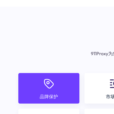
911Pr
品牌保护
市