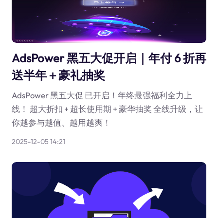
AdsPower 黑五大促开启｜年付 6 折再
送半年＋豪礼抽奖
AdsPower 黑五大促 已开启！年终最强福利全力上
线！ 超大折扣 + 超长使用期 + 豪华抽奖 全线升级，让
你越参与越值、越用越爽！
2025-12-05 14:21