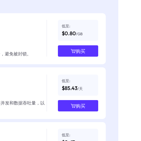
低至:
$0.80
/GB
购买
数据，避免被封锁。
低至:
$85.43
/天
整并发和数据吞吐量，以
购买
低至: