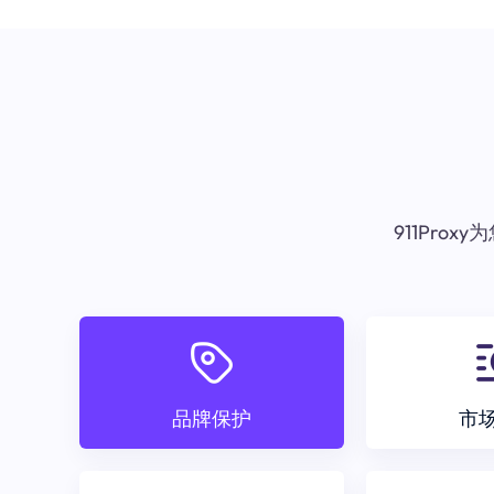
911Pr
品牌保护
市