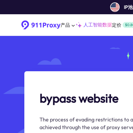
IP
人工智能数据
产品
定价
$0.8
bypass website
The process of evading restrictions to a
achieved through the use of proxy serv