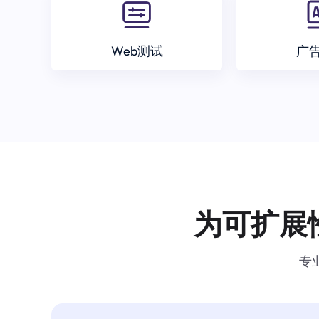
Web测试
广
为可扩展
专