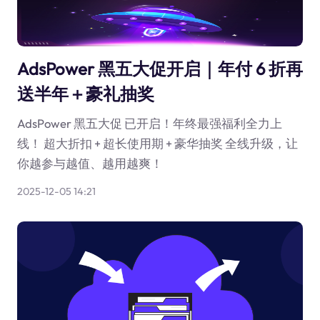
AdsPower 黑五大促开启｜年付 6 折再
送半年＋豪礼抽奖
AdsPower 黑五大促 已开启！年终最强福利全力上
线！ 超大折扣 + 超长使用期 + 豪华抽奖 全线升级，让
你越参与越值、越用越爽！
2025-12-05 14:21