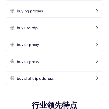
buying proxies
buy usa rdp
buy us proxy
buy uk proxy
buy static ip address
行业领先特点