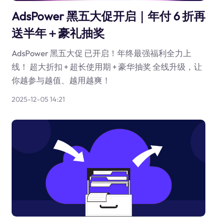
AdsPower 黑五大促开启｜年付 6 折再
送半年＋豪礼抽奖
AdsPower 黑五大促 已开启！年终最强福利全力上
线！ 超大折扣 + 超长使用期 + 豪华抽奖 全线升级，让
你越参与越值、越用越爽！
2025-12-05 14:21