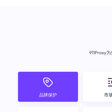
911Pr
品牌保护
市