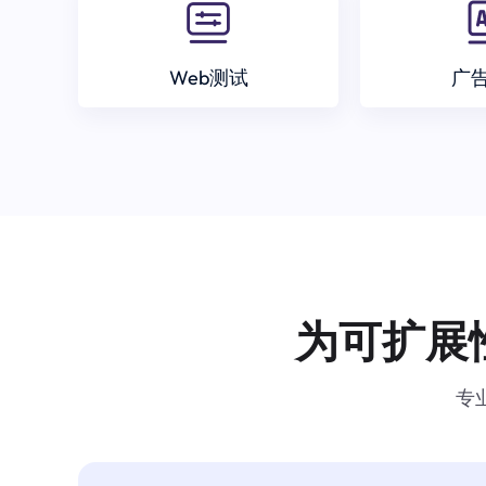
Web测试
广
为可扩展
专