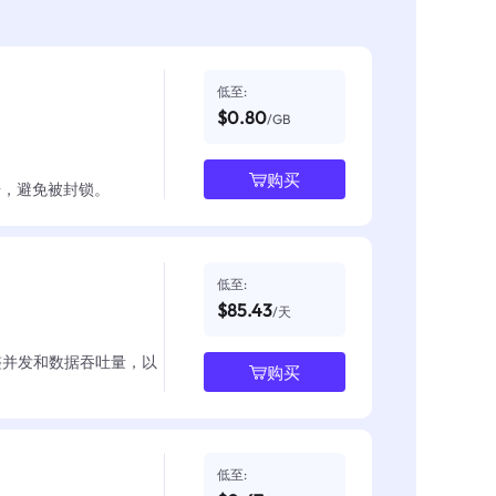
低至:
$0.80
/GB
购买
数据，避免被封锁。
低至:
$85.43
/天
整并发和数据吞吐量，以
购买
低至: