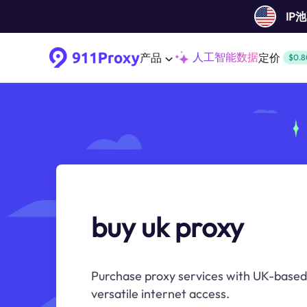
IP
人工智能数据
产品
定价
$0.8
buy uk proxy
Purchase proxy services with UK-based
versatile internet access.