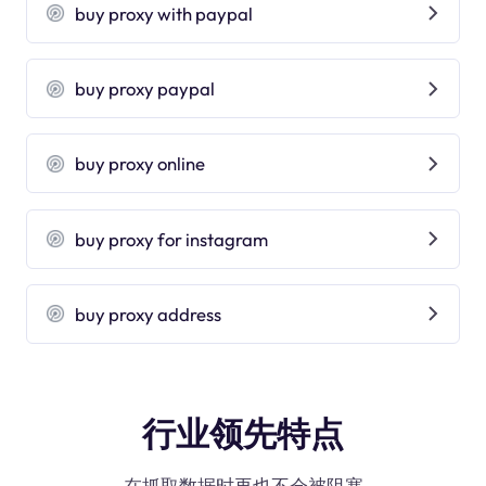
buy proxy with paypal
buy proxy paypal
buy proxy online
buy proxy for instagram
buy proxy address
行业领先特点
在抓取数据时再也不会被阻塞