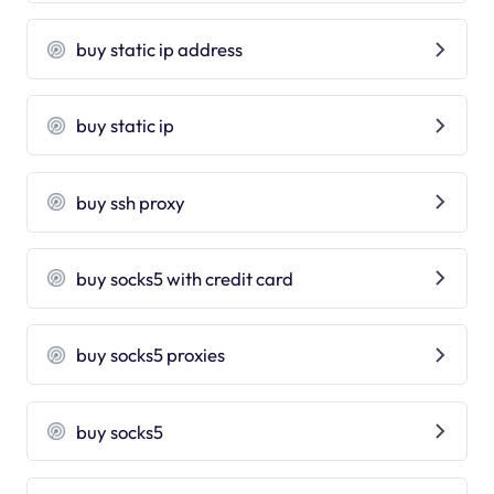
buy static ip address
buy static ip
buy ssh proxy
buy socks5 with credit card
buy socks5 proxies
buy socks5