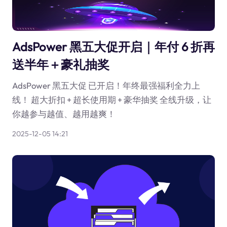
AdsPower 黑五大促开启｜年付 6 折再
送半年＋豪礼抽奖
AdsPower 黑五大促 已开启！年终最强福利全力上
线！ 超大折扣 + 超长使用期 + 豪华抽奖 全线升级，让
你越参与越值、越用越爽！
2025-12-05 14:21