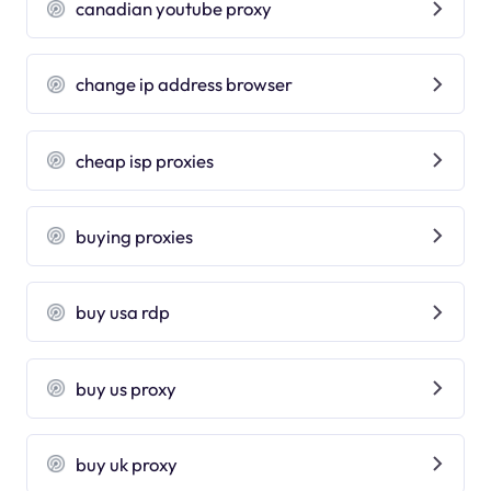
canadian youtube proxy
change ip address browser
cheap isp proxies
buying proxies
buy usa rdp
buy us proxy
buy uk proxy