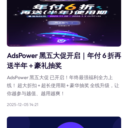
AdsPower 黑五大促开启｜年付 6 折再
送半年＋豪礼抽奖
AdsPower 黑五大促 已开启！年终最强福利全力上
线！ 超大折扣 + 超长使用期 + 豪华抽奖 全线升级，让
你越参与越值、越用越爽！
2025-12-05 14:21