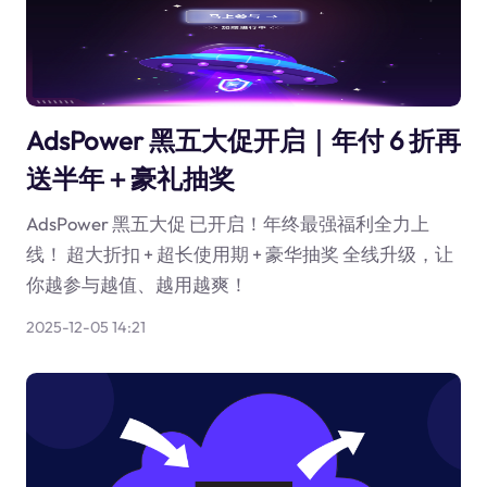
AdsPower 黑五大促开启｜年付 6 折再
送半年＋豪礼抽奖
AdsPower 黑五大促 已开启！年终最强福利全力上
线！ 超大折扣 + 超长使用期 + 豪华抽奖 全线升级，让
你越参与越值、越用越爽！
2025-12-05 14:21