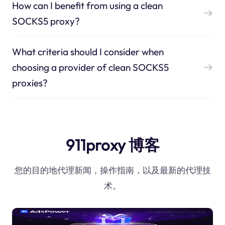
How can I benefit from using a clean
SOCKS5 proxy?
What criteria should I consider when
choosing a provider of clean SOCKS5
proxies?
911proxy 博客
您的目的地代理新闻，操作指南，以及最新的代理技
术。