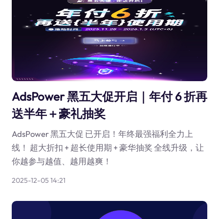
AdsPower 黑五大促开启｜年付 6 折再
送半年＋豪礼抽奖
AdsPower 黑五大促 已开启！年终最强福利全力上
线！ 超大折扣 + 超长使用期 + 豪华抽奖 全线升级，让
你越参与越值、越用越爽！
2025-12-05 14:21