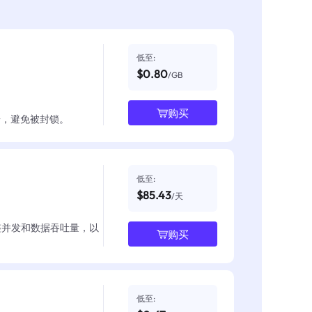
低至:
$0.80
/GB
购买
数据，避免被封锁。
低至:
$85.43
/天
整并发和数据吞吐量，以
购买
低至: