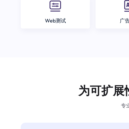
Web测试
广
为可扩展
专