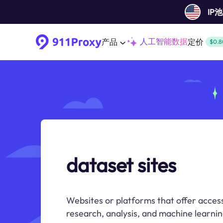
IP
人工智能数据
产品
定价
$0.8
dataset sites
Websites or platforms that offer access
research, analysis, and machine learnin