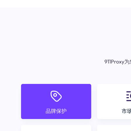
911Pr
品牌保护
市