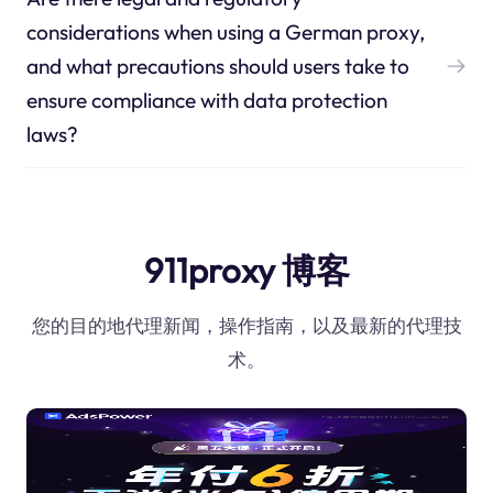
considerations when using a German proxy,
and what precautions should users take to
ensure compliance with data protection
laws?
911proxy 博客
您的目的地代理新闻，操作指南，以及最新的代理技
术。