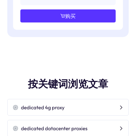
购买
按关键词浏览文章
dedicated 4g proxy
dedicated datacenter proxies