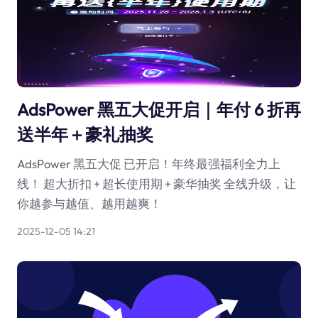
AdsPower 黑五大促开启｜年付 6 折再
送半年＋豪礼抽奖
AdsPower 黑五大促 已开启！年终最强福利全力上
线！ 超大折扣 + 超长使用期 + 豪华抽奖 全线升级，让
你越参与越值、越用越爽！
2025-12-05 14:21