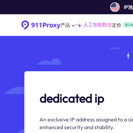
IP
人工智能数据
产品
定价
$0.8
dedicated ip
An exclusive IP address assigned to a si
enhanced security and stability.