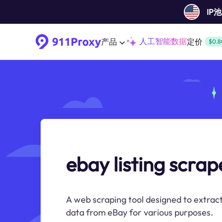
IP
人工智能数据
产品
定价
$0.8
ebay listing scrap
A web scraping tool designed to extract
data from eBay for various purposes.