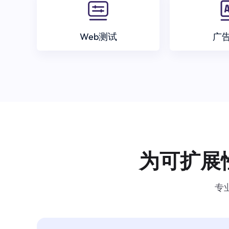
Web测试
广
为可扩展
专