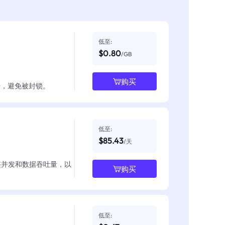
低至:
$0.80
/GB
购买
数据，避免被封锁。
低至:
$85.43
/天
整并发和数据吞吐量，以
购买
低至: