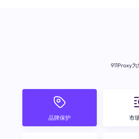
911Pr
品牌保护
市