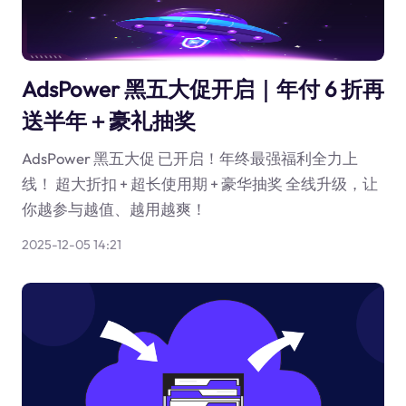
AdsPower 黑五大促开启｜年付 6 折再
送半年＋豪礼抽奖
AdsPower 黑五大促 已开启！年终最强福利全力上
线！ 超大折扣 + 超长使用期 + 豪华抽奖 全线升级，让
你越参与越值、越用越爽！
2025-12-05 14:21