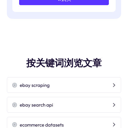
按关键词浏览文章
ebay scraping
ebay search api
ecommerce datasets