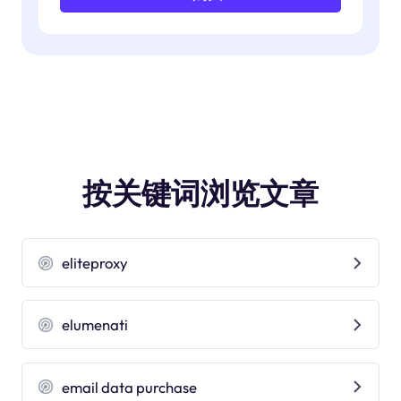
按关键词浏览文章
eliteproxy
elumenati
email data purchase