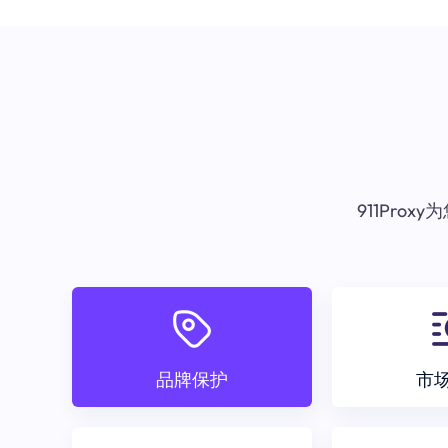
911Pr
品牌保护
市