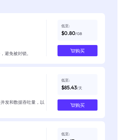
低至:
$0.80
/GB
购买
数据，避免被封锁。
低至:
$85.43
/天
整并发和数据吞吐量，以
购买
低至: