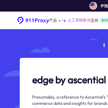
IP
人工智能数据
产品
定价
$0.8
edge by ascential
Presumably, a reference to Ascential's 
commerce data and insights for brands 