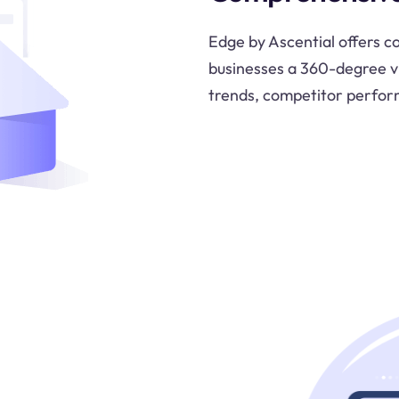
Edge by Ascential offers c
businesses a 360-degree v
trends, competitor perform