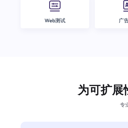
Web测试
广
为可扩展
专