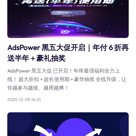
AdsPower 黑五大促开启｜年付 6 折再
送半年＋豪礼抽奖
AdsPower 黑五大促 已开启！年终最强福利全力上
线！ 超大折扣 + 超长使用期 + 豪华抽奖 全线升级，让
你越参与越值、越用越爽！
2025-12-05 14:21