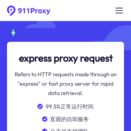
express proxy request
Refers to HTTP requests made through an
"express" or fast proxy server for rapid
data retrieval.
99.5%正常运行时间
直观的自助服务