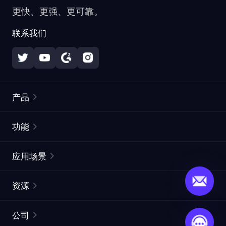
更快、更强、更可靠。
联系我们
产品
住宅代理
热门
功能
无限住宅代理
免费代理列表
应用场景
静态住宅代理
代理检测工具
静态数据中心代理
品牌保护
ISP代理
资源
长效 ISP 代理
市场网页测试
CroxyProxy
文档
市场研究
网页抓取 API
免费试用
公司
ProxySite
用户指南