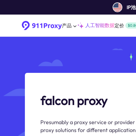
IP
人工智能数据
产品
定价
$0.8
falcon proxy
Presumably a proxy service or provider
proxy solutions for different application