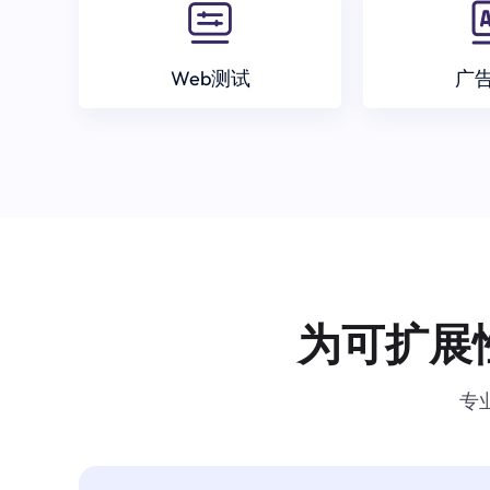
Web测试
广
为可扩展
专