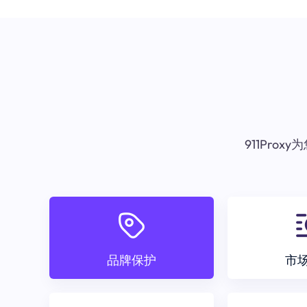
911Pr
品牌保护
市