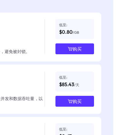
低至:
$0.80
/GB
购买
数据，避免被封锁。
低至:
$85.43
/天
整并发和数据吞吐量，以
购买
低至: