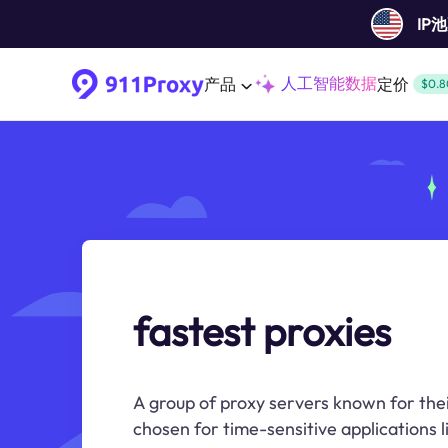
IP
人工智能数据
产品
定价
$0.8
fastest proxies
A group of proxy servers known for thei
chosen for time-sensitive applications 