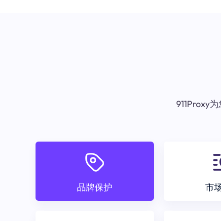
911Pr
品牌保护
市