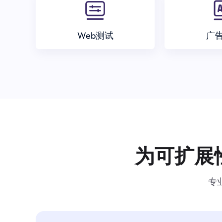
Web测试
广
为可扩展
专