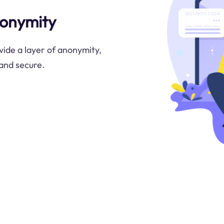
nonymity
vide a layer of anonymity,
 and secure.