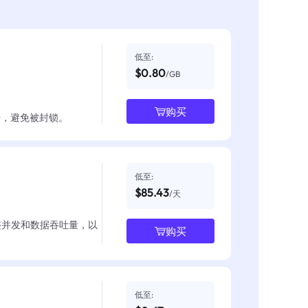
低至:
$0.80
/GB
购买
数据，避免被封锁。
低至:
$85.43
/天
整并发和数据吞吐量，以
购买
低至: