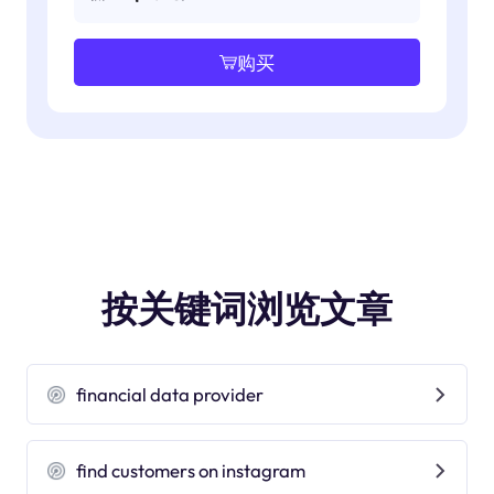
购买
按关键词浏览文章
financial data provider
find customers on instagram