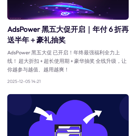
AdsPower 黑五大促开启｜年付 6 折再
送半年＋豪礼抽奖
AdsPower 黑五大促 已开启！年终最强福利全力上
线！ 超大折扣 + 超长使用期 + 豪华抽奖 全线升级，让
你越参与越值、越用越爽！
2025-12-05 14:21