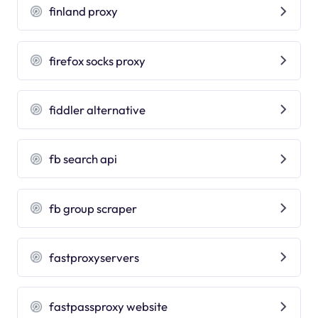
finland proxy
firefox socks proxy
fiddler alternative
fb search api
fb group scraper
fastproxyservers
fastpassproxy website