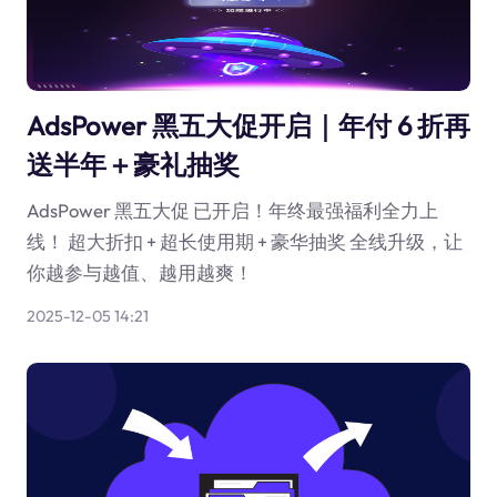
AdsPower 黑五大促开启｜年付 6 折再
送半年＋豪礼抽奖
AdsPower 黑五大促 已开启！年终最强福利全力上
线！ 超大折扣 + 超长使用期 + 豪华抽奖 全线升级，让
你越参与越值、越用越爽！
2025-12-05 14:21