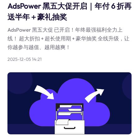
AdsPower 黑五大促开启｜年付 6 折再
送半年＋豪礼抽奖
AdsPower 黑五大促 已开启！年终最强福利全力上
线！ 超大折扣 + 超长使用期 + 豪华抽奖 全线升级，让
你越参与越值、越用越爽！
2025-12-05 14:21