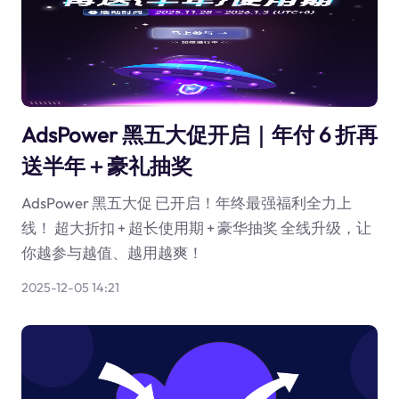
AdsPower 黑五大促开启｜年付 6 折再
送半年＋豪礼抽奖
AdsPower 黑五大促 已开启！年终最强福利全力上
线！ 超大折扣 + 超长使用期 + 豪华抽奖 全线升级，让
你越参与越值、越用越爽！
2025-12-05 14:21