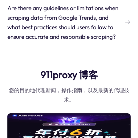
Are there any guidelines or limitations when
scraping data from Google Trends, and
what best practices should users follow to
ensure accurate and responsible scraping?
911proxy 博客
您的目的地代理新闻，操作指南，以及最新的代理技
术。