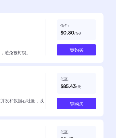
低至:
$0.80
/GB
购买
数据，避免被封锁。
低至:
$85.43
/天
整并发和数据吞吐量，以
购买
低至: