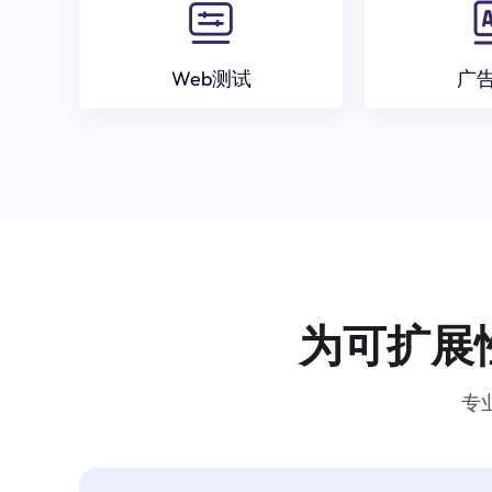
Web测试
广
为可扩展
专