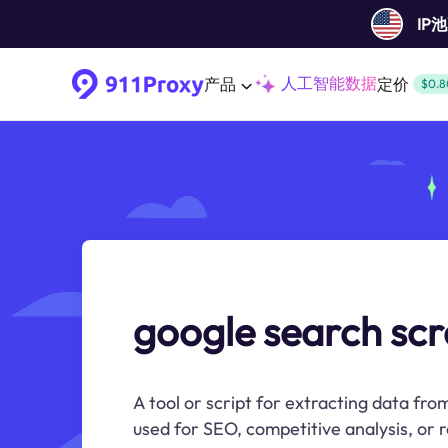
IP
人工智能数据
产品
定价
$0.8
google search sc
A tool or script for extracting data fro
used for SEO, competitive analysis, or 