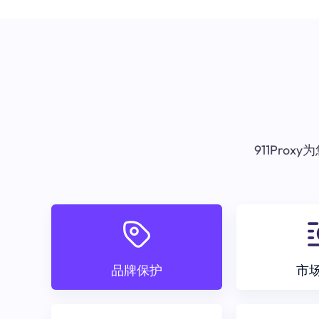
911Pr
品牌保护
市