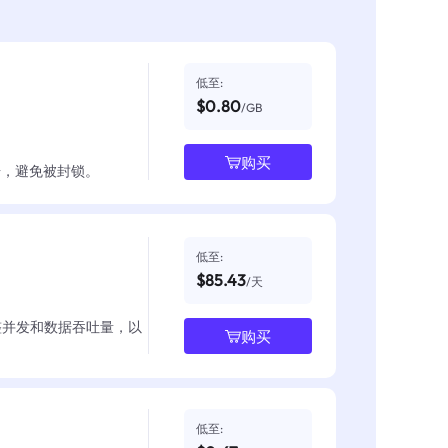
低至:
$0.80
/GB
购买
数据，避免被封锁。
低至:
$85.43
/天
整并发和数据吞吐量，以
购买
低至: