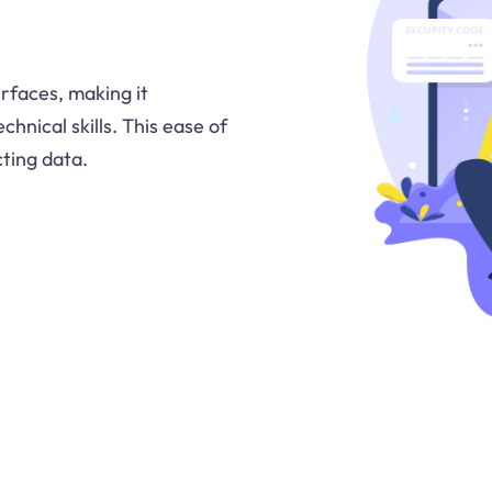
rfaces, making it
hnical skills. This ease of
cting data.