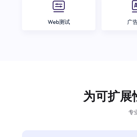
Web测试
广
为可扩展
专