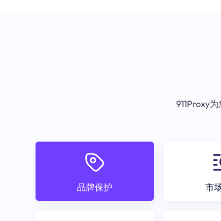
911Pr
品牌保护
市