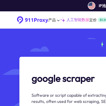
IP
人工智能数据
产品
定价
$0.8
google scraper
Software or script capable of extracti
results, often used for web scraping, SE