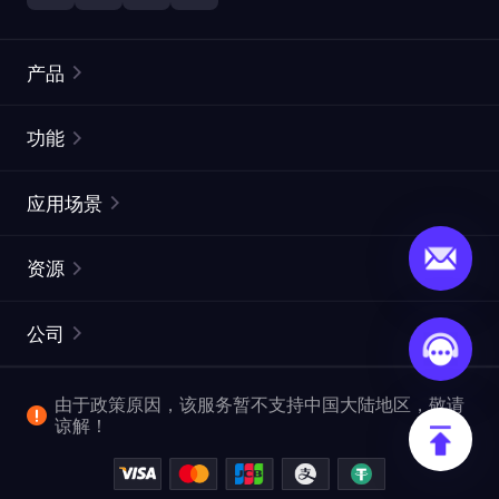
产品
住宅代理
热门
功能
无限住宅代理
免费代理列表
应用场景
静态住宅代理
代理检测工具
静态数据中心代理
品牌保护
ISP代理
资源
长效 ISP 代理
市场网页测试
CroxyProxy
文档
市场研究
网页抓取 API
免费试用
公司
ProxySite
用户指南
广告验证
SERP API
推广返利
常见问题解答
由于政策原因，该服务暂不支持中国大陆地区，敬请
爬行和索引
视频下载 API
企业服务
谅解！
位置
查看全部使用场景
反洗钱合规计划
博客