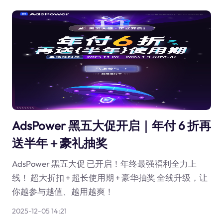
AdsPower 黑五大促开启｜年付 6 折再
送半年＋豪礼抽奖
AdsPower 黑五大促 已开启！年终最强福利全力上
线！ 超大折扣 + 超长使用期 + 豪华抽奖 全线升级，让
你越参与越值、越用越爽！
2025-12-05 14:21