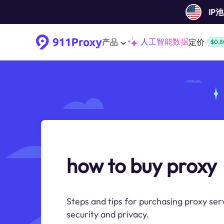
IP
人工智能数据
产品
定价
$0.8
how to buy proxy
Steps and tips for purchasing proxy ser
security and privacy.