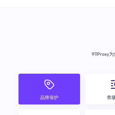
911Pr
品牌保护
市