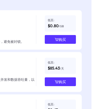
低至:
$0.80
/GB
购买
数据，避免被封锁。
低至:
$85.43
/天
整并发和数据吞吐量，以
购买
低至: