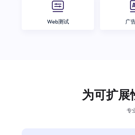
Web测试
广
为可扩展
专