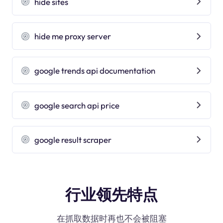
hide sites
hide me proxy server
google trends api documentation
google search api price
google result scraper
行业领先特点
在抓取数据时再也不会被阻塞