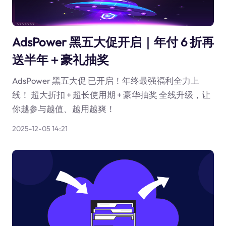
AdsPower 黑五大促开启｜年付 6 折再
送半年＋豪礼抽奖
AdsPower 黑五大促 已开启！年终最强福利全力上
线！ 超大折扣 + 超长使用期 + 豪华抽奖 全线升级，让
你越参与越值、越用越爽！
2025-12-05 14:21