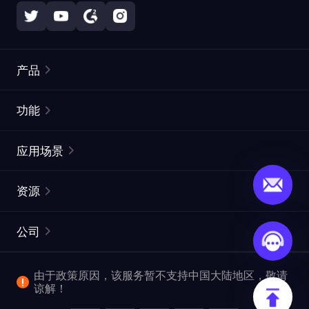
产品
住宅代理
热门
功能
无限住宅代理
免费代理列表
应用场景
静态住宅代理
代理检测工具
静态数据中心代理
品牌保护
ISP代理
资源
长效 ISP 代理
市场网页测试
CroxyProxy
文档
市场研究
网页抓取 API
免费试用
公司
ProxySite
用户指南
广告验证
SERP API
推广返利
常见问题解答
由于政策原因，该服务暂不支持中国大陆地区，敬请
爬行和索引
视频下载 API
企业服务
谅解！
位置
查看全部使用场景