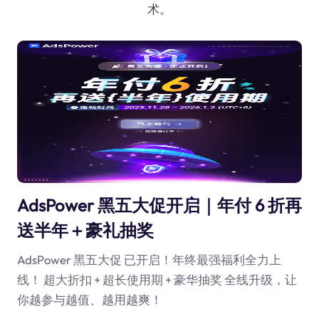
术。
AdsPower 黑五大促开启｜年付 6 折再
送半年＋豪礼抽奖
AdsPower 黑五大促 已开启！年终最强福利全力上
线！ 超大折扣 + 超长使用期 + 豪华抽奖 全线升级，让
你越参与越值、越用越爽！