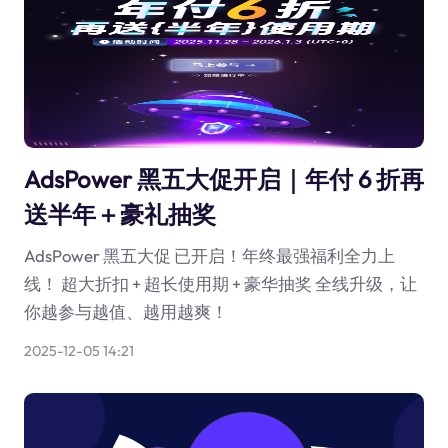
AdsPower 黑五大促开启｜年付 6 折再
送半年＋豪礼抽奖
AdsPower 黑五大促 已开启！年终最强福利全力上
线！ 超大折扣 + 超长使用期 + 豪华抽奖 全线升级，让
你越参与越值、越用越爽！
2025-12-05 14:21