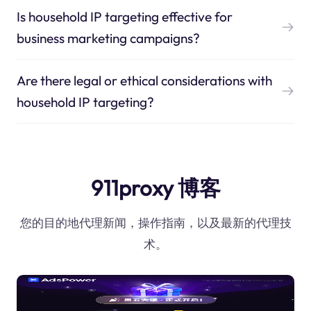
Is household IP targeting effective for
business marketing campaigns?
Are there legal or ethical considerations with
household IP targeting?
911proxy 博客
您的目的地代理新闻，操作指南，以及最新的代理技
术。