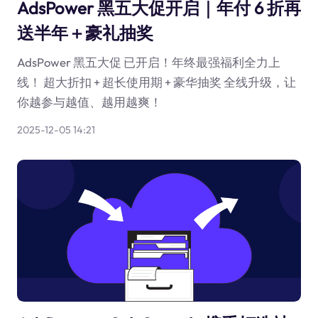
AdsPower 黑五大促开启｜年付 6 折再
送半年＋豪礼抽奖
AdsPower 黑五大促 已开启！年终最强福利全力上
线！ 超大折扣 + 超长使用期 + 豪华抽奖 全线升级，让
你越参与越值、越用越爽！
2025-12-05 14:21