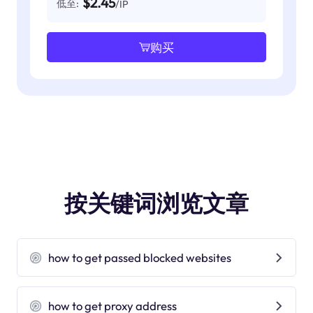
$2.45
低至:
/IP
购买
按关键词浏览文章
how to get passed blocked websites
how to get proxy address