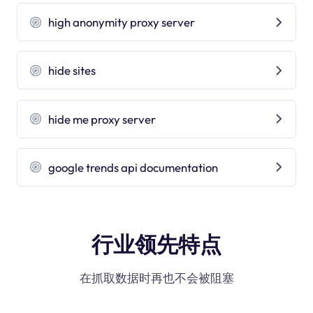
high anonymity proxy server
hide sites
hide me proxy server
google trends api documentation
行业领先特点
在抓取数据时再也不会被阻塞